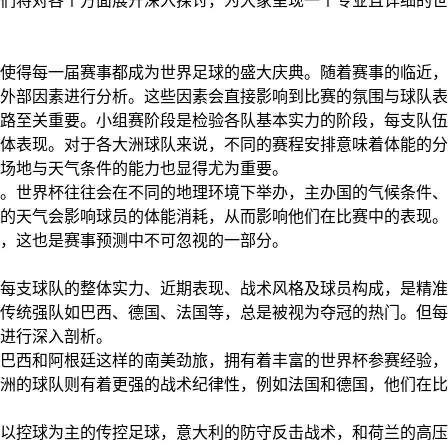
们将对各个方面展开深入探讨，为大家呈现一个专业且详细的世
使得每一届赛事都成为世界足球的盛大庆典。随着赛事的临近，
外部因素进行分析。这些因素会直接影响到比赛的氛围与球队表
路至关重要。小组赛阶段是检验各队基本实力的阶段，每支队伍
体表现。对于各大洲球队来说，不同的赛程安排意味着体能的分
场地与天气条件的能力也显得尤为重要。
。世界杯往往会在不同的地理环境下举办，主办国的气候条件、
的天气会影响球员的体能消耗，从而影响他们在比赛中的表现。
，这也是赛事预测中不可忽视的一部分。
每支球队的整体实力、近期表现、战术风格及球员构成，是精准
传统强队如巴西、德国、法国等，总是被视为夺冠的热门。但每
进行深入剖析。
巴西和阿根廷这样的南美劲旅，拥有着丰富的世界杯参赛经验，
洲的球队则有着更强的战术纪律性，例如法国和德国，他们在比
以控球为主的传控足球，意大利的防守反击战术，和荷兰的高压