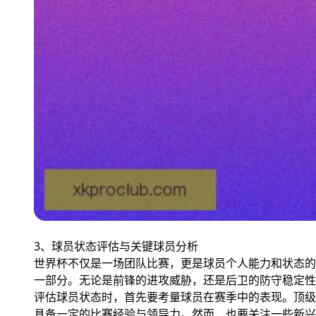
3、球员状态评估与关键球员分析
世界杯不仅是一场团队比赛，更是球员个人能力和状态的
一部分。无论是前锋的进攻威胁，还是后卫的防守稳定性
评估球员状态时，首先要考量球员在赛季中的表现。顶级
具备一定的比赛经验与领导力。然而，也要关注一些新兴