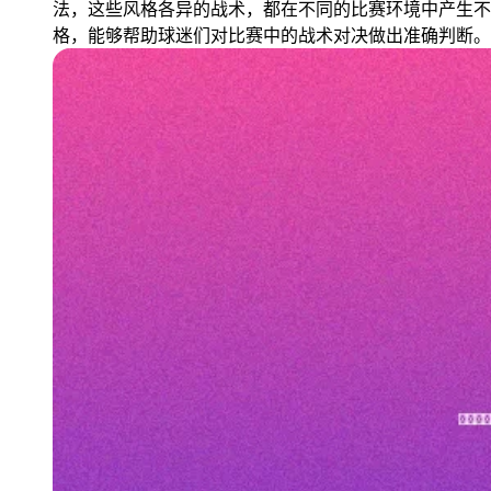
法，这些风格各异的战术，都在不同的比赛环境中产生不
格，能够帮助球迷们对比赛中的战术对决做出准确判断。