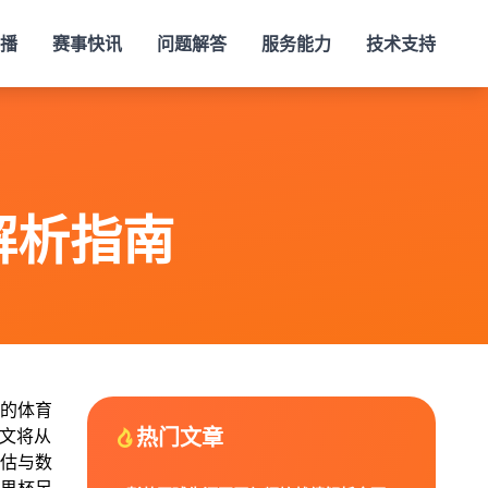
播
赛事快讯
问题解答
服务能力
技术支持
解析指南
的体育
热门文章
文将从
估与数