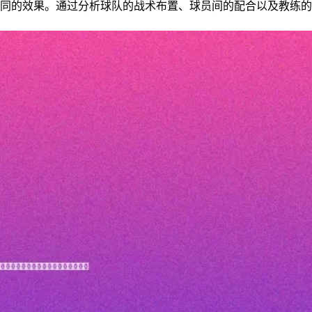
同的效果。通过分析球队的战术布置、球员间的配合以及教练的