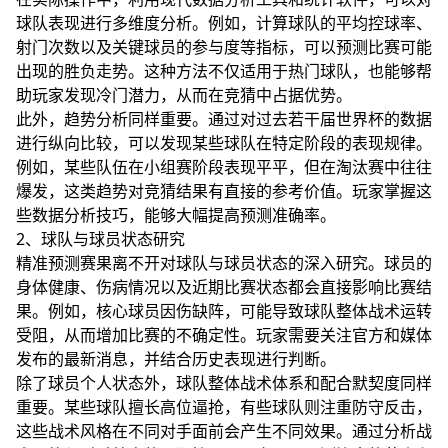
球队表现进行多维度分析。例如，计算球队的平均控球率、
射门次数以及关键球员的参与度等指标，可以预测比赛可能
出现的胜负走势。这种方法不仅适用于热门球队，也能够帮
助玩家发现冷门潜力，从而在竞猜中占据优势。
此外，趋势分析同样重要。通过对过去若干届世界杯的数据
进行纵向比较，可以发现某些球队在特定阶段的表现规律。
例如，某些队伍在小组赛阶段表现平平，但在淘汰赛中往往
爆发，这类趋势对竞猜结果有直接的参考价值。玩家掌握这
些数据分析技巧，能够大幅提高预测准确率。
2、球队与球员状态研究
精准预测赛果离不开对球队与球员状态的深入研究。球员的
身体健康、伤病情况以及近期比赛状态都会直接影响比赛结
果。例如，核心球员因伤缺阵，可能导致球队整体战术运转
受阻，从而增加比赛的不确定性。玩家需要关注官方和媒体
发布的最新消息，并结合历史表现进行判断。
除了球员个人状态外，球队整体战术体系和配合默契度同样
重要。某些球队擅长高位逼抢，有些球队则注重防守反击，
这些战术风格在不同对手面前会产生不同效果。通过分析战