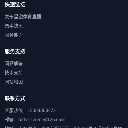
快速链接
关于
星空体育直播
赛事快讯
服务能力
服务支持
问题解答
技术支持
网站地图
联系方式
客服热线：15064368472
邮箱：bittersweet@126.com