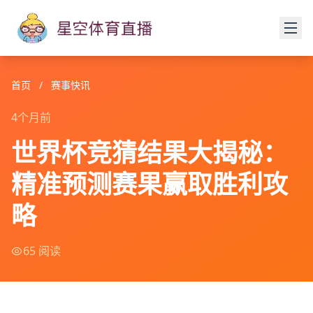
首页
/
赛事快讯
4个月前
世界杯竞猜结果大揭秘：
精准预测赛果赢取胜利攻
略
65 阅读