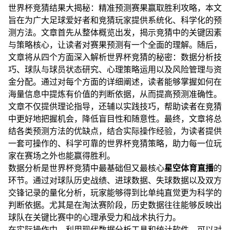
世界杯竞猜结果大揭秘：精准预测赛果赢取胜利攻略，本文
旨在为广大足球爱好者和竞猜玩家提供系统化、科学化的预
测方法。文章首先从整体概览出发，揭示竞猜中的关键因素
与策略核心，让读者对赛果预测有一个全面的理解。随后，
文章将从四个方面深入解析世界杯竞猜的秘密：数据分析技
巧、球队与球员状态研究、心理策略运用以及风险管理与资
金分配。通过对每个方面的详细阐述，读者能够掌握如何在
海量信息中提炼有价值的判断依据，从而提高预测准确性。
文章不仅提供理论指导，还辅以实践技巧，帮助读者在竞猜
中更好地把握机会，降低盲目性和随意性。最终，文章将总
结各类预测方法的优缺点，结合实际操作经验，为读者提供
一套可操作的、科学可靠的世界杯竞猜策略，助力每一位玩
家在赛场之外也能赢得胜利。
数据分析是世界杯竞猜中最基础但又最核心
星空体育直播
的
环节。通过对球队历史战绩、进球数据、失球数据以及双方
交锋记录的量化分析，玩家能够得到比单纯直觉更为科学的
判断依据。尤其是在淘汰赛阶段，历史数据往往能够反映出
球队在关键比赛中的心理承受力和战术执行力。
在实际操作中，利用现代数据分析工具和统计软件，可以对