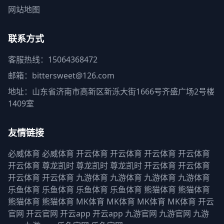
网站地图
联系方式
客服热线：15064368472
邮箱：bittersweet@126.com
地址：山东省济南市高新区新泺大街1666号齐盛广场2号楼
1409室
友情链接
必威体育
必威体育
开云体育
开云体育
开云体育
开云体育
开云体育
尊龙凯时
尊龙凯时
尊龙凯时
开云体育
开云体育
开云体育
开云体育
九游体育
九游体育
九游体育
九游体育
乐鱼体育
乐鱼体育
乐鱼体育
乐鱼体育
熊猫体育
熊猫体育
熊猫体育
熊猫体育
MK体育
MK体育
MK体育
MK体育
开云
官网
开云官网
开云app
开云app
九游官网
九游官网
九游