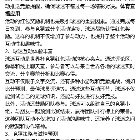
动推送竞猜提醒，确保球迷不错过每一场精彩对决。
体育直
播应用
活动的红包奖励机制也是吸引球迷的重要因素。通过完成每
日签到、参与竞猜或分享活动链接，球迷都能获得红包奖
励。这样的机制不仅增加了参与动力，也提升了整个活动的
互动性和趣味性。
2、球迷互动体验丰富
球迷互动是世界杯竞猜红包活动的核心亮点。通过评论区、
弹幕和线上聊天室，参与者可以与来自世界各地的球迷实时
交流，分享赛前分析和比赛心得。
互动不仅限于文字交流，还有多种小游戏和竞猜挑战，例如
比分预测、最佳球员评选等。通过这些互动环节，球迷不仅
能测试自己的足球知识，还能与好友进行友好竞技。
此外，活动还鼓励团队参与。球迷可以组建自己的竞猜小
组，与朋友一起预测比赛结果，赢得团队排行榜上的荣誉。
这种团队互动不仅增加了活动的趣味性，还培养了球迷之间
的默契和协作精神。
3、竞猜策略与激情预测