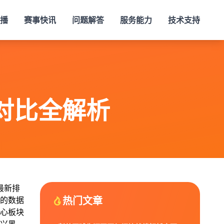
播
赛事快讯
问题解答
服务能力
技术支持
对比全解析
最新排
热门文章
的数据
心板块