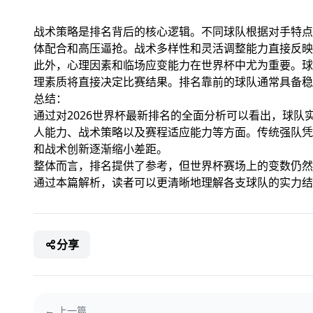
战术策略是排名背后的核心逻辑。不同球队根据对手特点
体配合和高压逼抢。战术多样性和灵活调整能力直接反映
此外，心理因素和临场应变能力在世界杯中尤为重要。球
理素质将直接决定比赛结果。排名靠前的球队通常具备稳
总结：
通过对2026世界杯最新排名的全面分析可以看出，球
人能力、战术策略以及赛程适应能力等方面。传统强队凭
和战术创新逐渐缩小差距。
整体而言，排名提供了参考，但世界杯赛场上的变数仍然
通过本篇解析，读者可以更清晰地理解各支球队的实力结
分享
← 上一篇