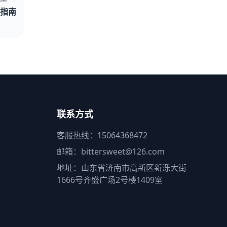
指南
联系方式
客服热线：15064368472
邮箱：bittersweet@126.com
地址：山东省济南市高新区新泺大街
1666号齐盛广场2号楼1409室