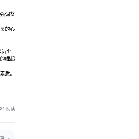
强调整
员的心
球员个
的崛起
素质。
581 阅读
篇 →