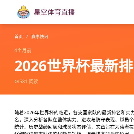
首页
/
赛事快讯
4个月前
2026世界杯最
581 阅读
随着2026年世界杯的临近，各支国家队的最新排名和实
名，深入分析各队在整体实力、进攻与防守表现、球员个
统计、历史战绩回顾和球员状态评估，文章旨在为读者提