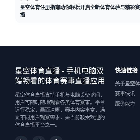
星空体育注册指南助你轻松开启全新体育体验与精彩赛
播
快速链接
星空体育直播 - 手机电脑双
端畅看的体育赛事直播应用
关于
星空体
赛事快讯
星空体育直播支持手机与电脑设备访问，
用户可随时随地观看各类体育赛事。平台
服务能力
运行稳定，画面清晰，赛事内容丰富，满
足不同用户观赛需求，是当前较受欢迎的
体育直播平台之一。