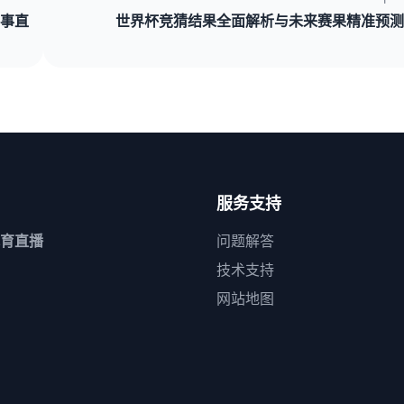
事直
世界杯竞猜结果全面解析与未来赛果精准预测
服务支持
育直播
问题解答
技术支持
网站地图