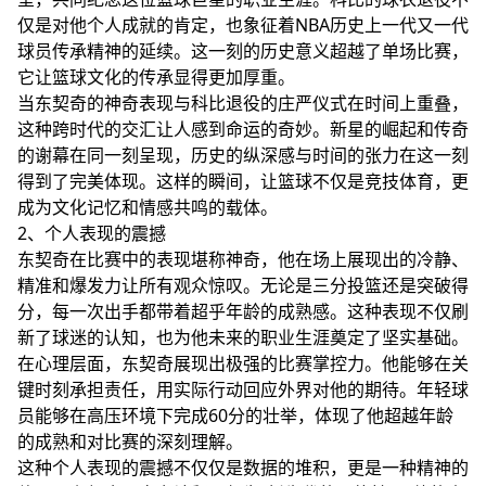
仅是对他个人成就的肯定，也象征着NBA历史上一代又一代
球员传承精神的延续。这一刻的历史意义超越了单场比赛，
它让篮球文化的传承显得更加厚重。
当东契奇的神奇表现与科比退役的庄严仪式在时间上重叠，
这种跨时代的交汇让人感到命运的奇妙。新星的崛起和传奇
的谢幕在同一刻呈现，历史的纵深感与时间的张力在这一刻
得到了完美体现。这样的瞬间，让篮球不仅是竞技体育，更
成为文化记忆和情感共鸣的载体。
2、个人表现的震撼
东契奇在比赛中的表现堪称神奇，他在场上展现出的冷静、
精准和爆发力让所有观众惊叹。无论是三分投篮还是突破得
分，每一次出手都带着超乎年龄的成熟感。这种表现不仅刷
新了球迷的认知，也为他未来的职业生涯奠定了坚实基础。
在心理层面，东契奇展现出极强的比赛掌控力。他能够在关
键时刻承担责任，用实际行动回应外界对他的期待。年轻球
员能够在高压环境下完成60分的壮举，体现了他超越年龄
的成熟和对比赛的深刻理解。
这种个人表现的震撼不仅仅是数据的堆积，更是一种精神的