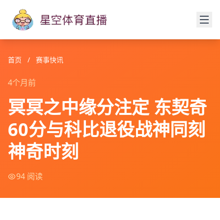
首页
/
赛事快讯
4个月前
冥冥之中缘分注定 东契奇
60分与科比退役战神同刻
神奇时刻
94 阅读