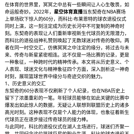
在体育的世界里，冥冥之中总有一些瞬间让人心生敬畏，如
命运般奇妙。2022年，
星空体育直播
当东契奇在NBA赛场
上单场砍下惊人的60分，而科比·布莱恩特的球衣退役仪式
同时上演，这一刻注定成为历史长河中不可复制的神奇时
刻。东契奇的表现让人们重新审视新生代球员的无限潜力，
而科比的退役战神礼赞则唤起了无数球迷对传奇的敬仰。两
者在同一时空交汇，仿佛冥冥之中注定的缘分，将过去与未
来、传奇与新星紧密相连。这不仅是一场比赛的记录，更是
一种象征，一种跨时代的精神传承。本文将从历史意义、个
人表现、球迷文化与精神象征四个方面，深入剖析这一神奇
时刻，展现篮球世界中缘分与奇迹交织的魅力。
1、历史意义的交汇
东契奇的60分表现不仅刷新了个人纪录，也在NBA历史上
留下了浓墨重彩的一笔。年轻球员能够在如此关键的比赛中
爆发出如此惊人的数据，无疑让人联想到联盟历史上的诸多
高光时刻。这种表现不仅是个人能力的体现，也象征着新生
代球员正在逐步接过传奇球员的接力棒。
与此同时，科比的退役仪式在湖人主场进行，球迷们齐聚一
堂，共同纪念这位篮球巨星的职业生涯。科比的球衣退役不