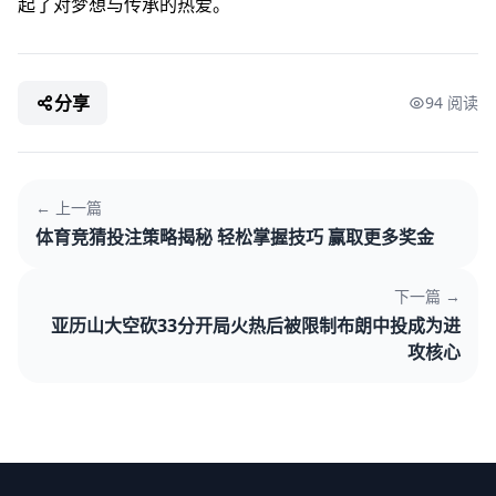
起了对梦想与传承的热爱。
分享
94 阅读
← 上一篇
体育竞猜投注策略揭秘 轻松掌握技巧 赢取更多奖金
下一篇 →
亚历山大空砍33分开局火热后被限制布朗中投成为进
攻核心