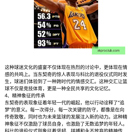
这种球迷文化的盛宴不仅体现在热烈的讨论中，更体现在情
感的共鸣上。当东契奇的惊人表现与科比的退役仪式同时发
生，球迷们体验到了一种跨时代的情感交汇。这种交汇让篮
球不仅是竞技体育，更是一种全民共享的文化记忆。
4、精神象征的传承
东契奇的表现象征着年轻一代的崛起，他以行动诠释了“追
梦”的意义。每一次得分，每一次关键的防守，都像是在向
传奇致敬，同时也为未来篮球的发展注入新的动力。这种精
神象征不仅激励了球员自身，也激励了无数追梦的年轻人。
科比的退役仪式则象征着坚韧、拼搏和永不放弃的精神传