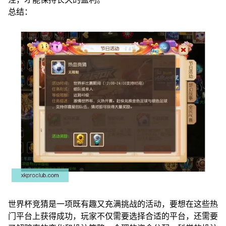
总结：
世界杯竞猜是一项既有趣又充满挑战的活动，要想在这些热
门平台上获得成功，玩家不仅需要选择合适的平台，还需要