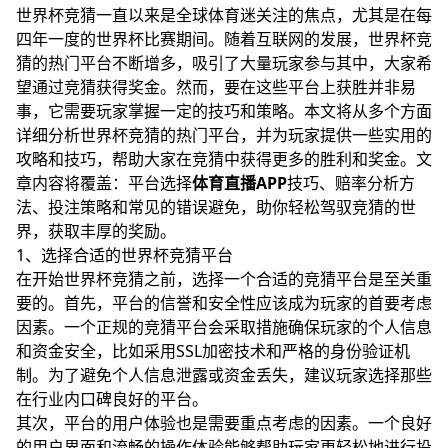
世界杯竞猜一直以来是全球体育迷关注的焦点，尤其是在每
四年一度的世界杯比赛期间。随着互联网的发展，世界杯竞
猜的热门平台不断增多，吸引了大量玩家参与其中，大家希
望通过竞猜获得奖金。然而，要在这些平台上获胜并非易
事，它需要玩家掌握一定的技巧和策略。本文将从多个方面
详细分析世界杯竞猜的热门平台，并为玩家提供一些实用的
攻略和技巧，帮助大家在竞猜中获得更多的胜利和奖金。文
章内容将覆盖：平台选择
体育直播APP
技巧、赔率分析方
法、投注策略和常见的错误避免，助你轻松驾驭竞猜的世
界，获取丰厚的奖励。
1、选择合适的世界杯竞猜平台
在开始世界杯竞猜之前，选择一个合适的竞猜平台是至关重
要的。首先，平台的信誉和安全性应该成为玩家的首要考虑
因素。一个正规的竞猜平台会采取措施确保玩家的个人信息
和资金安全，比如采用SSL加密技术和严格的身份验证机
制。为了避免个人信息泄露或资金丢失，建议玩家选择那些
在行业内口碑良好的平台。
其次，平台的用户体验也是需要重点考虑的因素。一个良好
的用户界面和流畅的操作体验能够帮助玩家更轻松地进行投