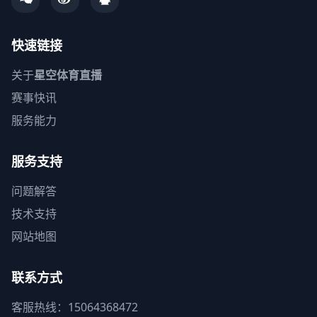
快速链接
关于
星空体育直播
赛事快讯
服务能力
服务支持
问题解答
技术支持
网站地图
联系方式
客服热线：15064368472