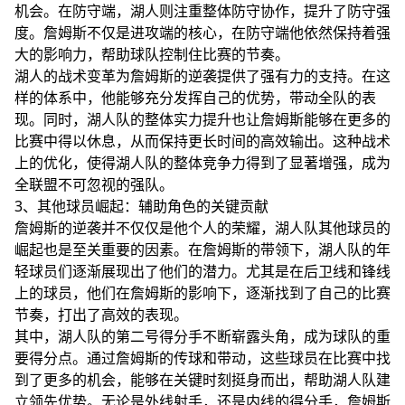
机会。在防守端，湖人则注重整体防守协作，提升了防守强
度。詹姆斯不仅是进攻端的核心，在防守端他依然保持着强
大的影响力，帮助球队控制住比赛的节奏。
湖人的战术变革为詹姆斯的逆袭提供了强有力的支持。在这
样的体系中，他能够充分发挥自己的优势，带动全队的表
现。同时，湖人队的整体实力提升也让詹姆斯能够在更多的
比赛中得以休息，从而保持更长时间的高效输出。这种战术
上的优化，使得湖人队的整体竞争力得到了显著增强，成为
全联盟不可忽视的强队。
3、其他球员崛起：辅助角色的关键贡献
詹姆斯的逆袭并不仅仅是他个人的荣耀，湖人队其他球员的
崛起也是至关重要的因素。在詹姆斯的带领下，湖人队的年
轻球员们逐渐展现出了他们的潜力。尤其是在后卫线和锋线
上的球员，他们在詹姆斯的影响下，逐渐找到了自己的比赛
节奏，打出了高效的表现。
其中，湖人队的第二号得分手不断崭露头角，成为球队的重
要得分点。通过詹姆斯的传球和带动，这些球员在比赛中找
到了更多的机会，能够在关键时刻挺身而出，帮助湖人队建
立领先优势。无论是外线射手，还是内线的得分手，詹姆斯