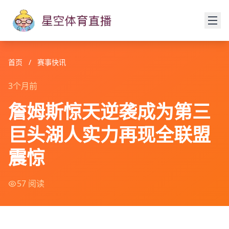
首页
/
赛事快讯
3个月前
詹姆斯惊天逆袭成为第三
巨头湖人实力再现全联盟
震惊
57 阅读