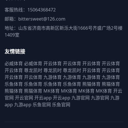
客服热线：15064368472
邮箱：bittersweet@126.com
地址：山东省济南市高新区新泺大街1666号齐盛广场2号楼
1409室
友情链接
必威体育
必威体育
开云体育
开云体育
开云体育
开云体育
开云体育
尊龙凯时
尊龙凯时
尊龙凯时
开云体育
开云体育
开云体育
开云体育
九游体育
九游体育
九游体育
九游体育
乐鱼体育
乐鱼体育
乐鱼体育
乐鱼体育
熊猫体育
熊猫体育
熊猫体育
熊猫体育
MK体育
MK体育
MK体育
MK体育
开云
官网
开云官网
开云app
开云app
九游官网
九游官网
九游
app
九游app
乐鱼官网
乐鱼官网