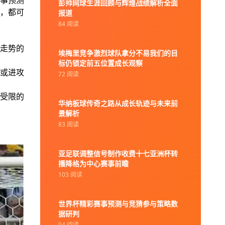
事预测
彭帅网球生涯回顾与辉煌战绩解析全面
，都可
报道
84 阅读
走势的
埃梅里竞争激烈球队拿分不易我们的目
标仍锁定前五位置成长观察
或进攻
72 阅读
受限的
华纳板球传奇之路从成长轨迹与未来前
景解析
83 阅读
亚足联调整信号制作收费十七亚洲杯转
播降格为中心赛事前瞻
103 阅读
世界杯精彩赛事预测与竞猜参与策略数
据研判
94 阅读