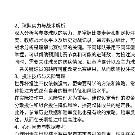
2、球队实力与战术解析
深入分析各参赛球队的实力，是掌握比赛走势和制定投注
度、教练战术水平以及历史对战记录。通过数据统计，可
战术分析是理解比赛结果的关键。不同球队采用不同阵型
掌握，可以帮助预测比赛节奏和可能的进球数，为投注决
同时，需要关注球员的伤病情况、红黄牌累计以及主力球
一名关键球员的缺阵可能改变比赛结果，从而影响投注技
3、投注技巧与风险管理
世界杯投注不仅依赖运气，更需要科学的方法和策略。常
种投注方式都有自身的概率特征和风险水平。
在实际操作中，风险管理尤为重要。建议设定合理的资金
分散投注和组合投注降低风险，提高整体收益的稳定性。
此外，参考历史数据和赔率变化也是有效的策略。赔率反
注，从而在长期投注中提高胜率。
4、心理因素与数据参考
心理因素在世界杯比赛中起着不可忽视的作用。球队在关