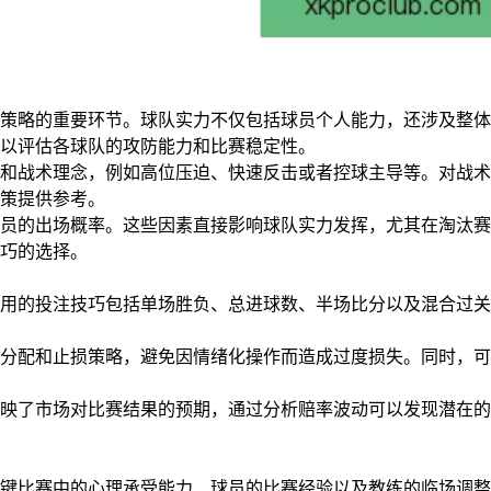
策略的重要环节。球队实力不仅包括球员个人能力，还涉及整体
以评估各球队的攻防能力和比赛稳定性。
和战术理念，例如高位压迫、快速反击或者控球主导等。对战术
策提供参考。
员的出场概率。这些因素直接影响球队实力发挥，尤其在淘汰赛
巧的选择。
用的投注技巧包括单场胜负、总进球数、半场比分以及混合过关
分配和止损策略，避免因情绪化操作而造成过度损失。同时，可
映了市场对比赛结果的预期，通过分析赔率波动可以发现潜在的
键比赛中的心理承受能力、球员的比赛经验以及教练的临场调整