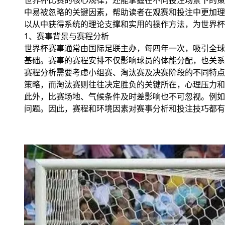
世界杯比赛的核心规律，还能掌握在不同投注场景下的策
中易被忽略的关键因素，帮助读者在观赛和投注中更加理
以从中获得系统的理论支撑和实用的操作方法，为世界杯
1、赛事背景与赛程分析
世界杯赛事通常由国际足联主办，每四年一次，吸引全球
基础。赛事的赛程安排不仅影响球员的体能分配，也关系
赛程分析需要考虑小组赛、淘汰赛及决赛阶段的不同特点
策略，而淘汰赛则往往决定胜负的关键所在，心理压力和
此外，比赛场地、气候条件及时差影响也不可忽视。例如
问题。因此，赛程和环境因素对赛事分析和投注技巧都有