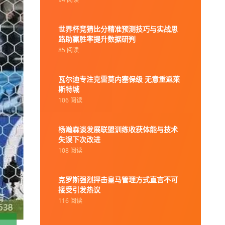
世界杯竞猜比分精准预测技巧与实战思
路助赢胜率提升数据研判
85 阅读
瓦尔迪专注克雷莫内塞保级 无意重返莱
斯特城
106 阅读
杨瀚森谈发展联盟训练收获体能与技术
失误下次改进
108 阅读
克罗斯强烈抨击皇马管理方式直言不可
接受引发热议
116 阅读