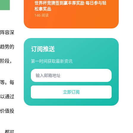
世界杯竞猜签到赢丰厚奖励 每日参与轻
松拿奖品
146 阅读
阵容深
趋势的
订阅推送
阶段，
第一时间获取最新资讯
等。每
立即订阅
以通过
价值投
，都可