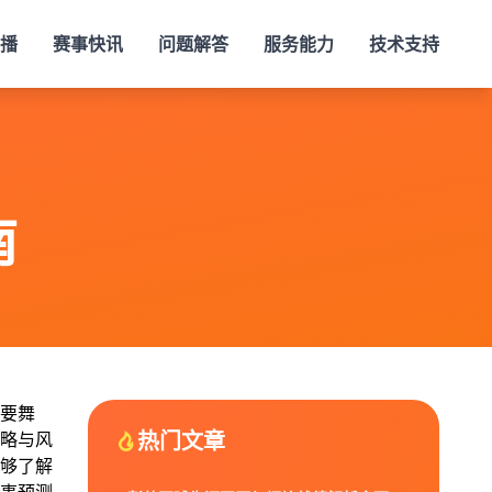
播
赛事快讯
问题解答
服务能力
技术支持
南
要舞
热门文章
略与风
够了解