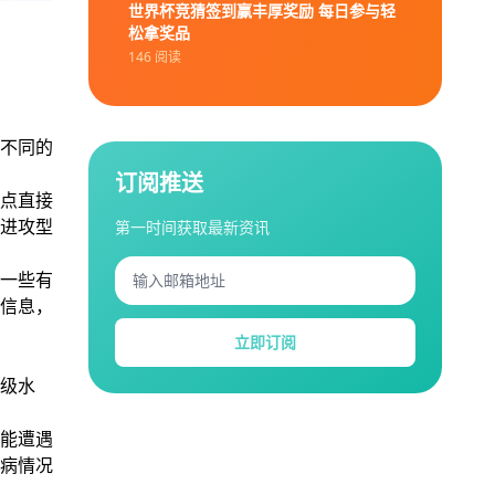
世界杯竞猜签到赢丰厚奖励 每日参与轻
松拿奖品
146 阅读
不同的
订阅推送
点直接
进攻型
第一时间获取最新资讯
一些有
信息，
立即订阅
级水
能遭遇
病情况