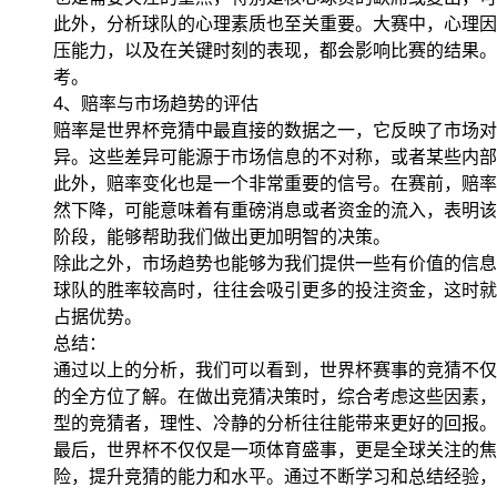
此外，分析球队的心理素质也至关重要。大赛中，心理因
压能力，以及在关键时刻的表现，都会影响比赛的结果。
考。
4、赔率与市场趋势的评估
赔率是世界杯竞猜中最直接的数据之一，它反映了市场对
异。这些差异可能源于市场信息的不对称，或者某些内部
此外，赔率变化也是一个非常重要的信号。在赛前，赔率
然下降，可能意味着有重磅消息或者资金的流入，表明该
阶段，能够帮助我们做出更加明智的决策。
除此之外，市场趋势也能够为我们提供一些有价值的信息
球队的胜率较高时，往往会吸引更多的投注资金，这时就
占据优势。
总结：
通过以上的分析，我们可以看到，世界杯赛事的竞猜不仅
的全方位了解。在做出竞猜决策时，综合考虑这些因素，
型的竞猜者，理性、冷静的分析往往能带来更好的回报。
最后，世界杯不仅仅是一项体育盛事，更是全球关注的焦
险，提升竞猜的能力和水平。通过不断学习和总结经验，