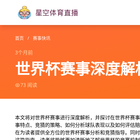
首页
/
赛事快讯
3个月前
世界杯赛事深度解
73 阅读
本文将对世界杯赛事进行深度解析，并探讨在世界杯赛事
事特点、竞猜的策略、如何分析球队表现以及如何评估赔
在为读者提供全方位的世界杯赛事分析和竞猜指导。同时