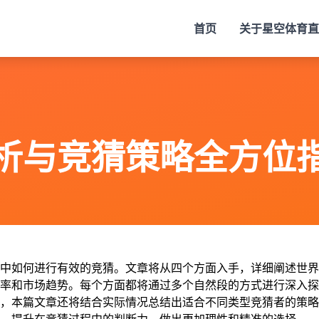
首页
关于
星空体育直
析与竞猜策略全方位
中如何进行有效的竞猜。文章将从四个方面入手，详细阐述世界
率和市场趋势。每个方面都将通过多个自然段的方式进行深入探
，本篇文章还将结合实际情况总结出适合不同类型竞猜者的策略