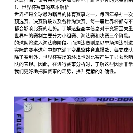
这篇指南，读者将能够更加清晰地了解世界杯的竞赛机制
1、世界杯赛事的基本解析
世界杯是全球最为瞩目的体育赛事之一，每四年举办一次
预选赛、决赛阶段以及各种淘汰赛。每一届世界杯都有不
都会影响比赛的走势。了解这些基本信息对于竞猜至关重
世界杯的赛制主要分为小组赛、淘汰赛和决赛三个阶段。
的球队将进入淘汰赛阶段。而淘汰赛则是以单场淘汰制进
实际的赛事进程中却充满了变
星空体育直播
数，每支球队
除了赛制外，世界杯赛场的环境也对比赛产生了显著影响
队的表现。因此，在进行赛事分析时，了解这些因素非常
我们更好地把握赛事的走势，提升竞猜的准确性。