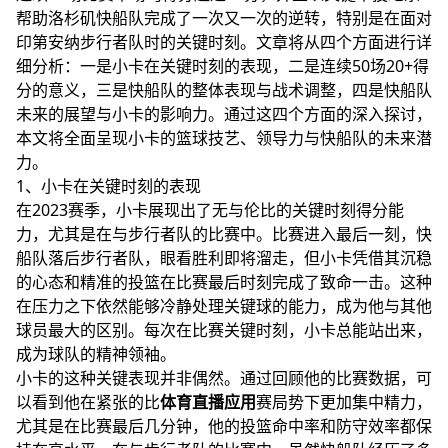
帮助洛杉矶快船队完成了一次又一次的逆转，特别是在面对
印第安纳步行者队时的关键时刻。文章将从四个方面进行详
细分析：一是小卡在关键时刻的表现，二是连续50场20+得
分的意义，三是快船队的整体表现与战术调整，四是快船队
未来的展望与小卡的影响力。通过这四个方面的深入探讨，
本文将全面呈现小卡的篮球技艺、领导力与快船队的未来潜
力。
1、小卡在关键时刻的表现
在2023赛季，小卡展现出了无与伦比的关键时刻得分能
力，尤其是在与步行者队的比赛中。比赛进入最后一刻，快
船队落后步行者队，眼看胜利即将溜走，但小卡凭借其沉稳
的心态和精准的投篮在比赛最后时刻完成了致命一击。这种
在压力之下依然能够冷静处理关键球的能力，成为他与其他
球员最大的区别。每次在比赛关键时刻，小卡总能站出来，
成为球队的精神领袖。
小卡的这种关键表现并非偶然。通过回顾他的比赛数据，可
以看到他在紧张的比
体育直播应用
赛局势下更加集中精力，
尤其是在比赛最后几分钟，他的投篮命中率和防守效率都保